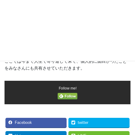
『目的の所へたどりつく途中で、他のことにかかわって時間を費
やすこと。「道くさ」とも書く』＊Wikipedia 参照
との事です。
個人的な感想をですが、現代社会では物理的な事柄だけではな
く、オンライン上で気になる動画や広告についつい見てしまう事
もオンライン上の寄り道になるではないでしょうか。
ここでは今まで人生で寄り道して来て、個人的に面白かったこと
をみなさんにも共有させていただきます。
Follow me!
Facebook
twitter